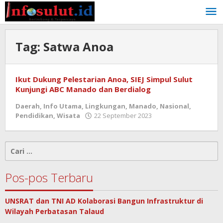
Lewati
ke
konten
Tag:
Satwa Anoa
Ikut Dukung Pelestarian Anoa, SIEJ Simpul Sulut
Kunjungi ABC Manado dan Berdialog
Daerah
,
Info Utama
,
Lingkungan
,
Manado
,
Nasional
,
oleh
Pendidikan
,
Wisata
22 September 2023
admin
Cari
untuk:
Pos-pos Terbaru
UNSRAT dan TNI AD Kolaborasi Bangun Infrastruktur di
Wilayah Perbatasan Talaud