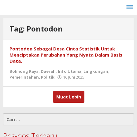
Lewati
ke
konten
Tag:
Pontodon
Pontodon Sebagai Desa Cinta Statistik Untuk
Menciptakan Perubahan Yang Nyata Dalam Basis
Data.
Bolmong Raya
,
Daerah
,
Info Utama
,
Lingkungan
,
oleh
Pemerintahan
,
Politik
16 Juni 2025
admin
Muat Lebih
Cari
untuk:
Pos-pos Terbaru