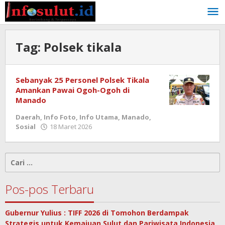
Lewati
ke
konten
Tag:
Polsek tikala
Sebanyak 25 Personel Polsek Tikala
Amankan Pawai Ogoh-Ogoh di
Manado
Daerah
,
Info Foto
,
Info Utama
,
Manado
,
oleh
Sosial
18 Maret 2026
admin
Cari
untuk:
Pos-pos Terbaru
Gubernur Yulius : TIFF 2026 di Tomohon Berdampak
Strategis untuk Kemajuan Sulut dan Pariwisata Indonesia