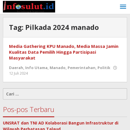
Lewati
ke
konten
Tag:
Pilkada 2024 manado
Media Gathering KPU Manado, Media Massa Jamin
Kualitas Data Pemilih Hingga Partisipasi
Masyarakat
Daerah
,
Info Utama
,
Manado
,
Pemerintahan
,
Politik
oleh
12 Juli 2024
admin
Cari
untuk:
Pos-pos Terbaru
UNSRAT dan TNI AD Kolaborasi Bangun Infrastruktur di
Wilayah Perbatasan Talaud