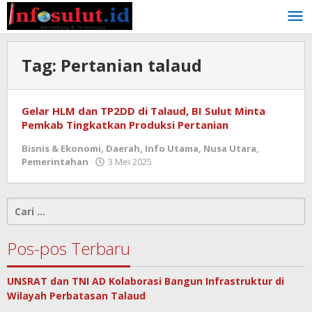
Lewati
ke
konten
Tag:
Pertanian talaud
Gelar HLM dan TP2DD di Talaud, BI Sulut Minta
Pemkab Tingkatkan Produksi Pertanian
Bisnis & Ekonomi
,
Daerah
,
Info Utama
,
Nusa Utara
,
oleh
Pemerintahan
3 Mei 2025
admin
Cari
untuk:
Pos-pos Terbaru
UNSRAT dan TNI AD Kolaborasi Bangun Infrastruktur di
Wilayah Perbatasan Talaud