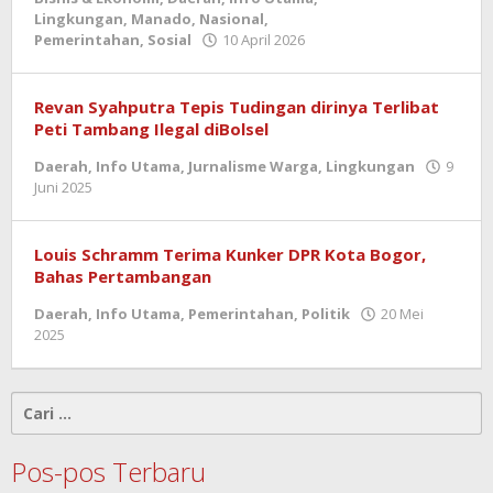
Lingkungan
,
Manado
,
Nasional
,
oleh
Pemerintahan
,
Sosial
10 April 2026
admin
Revan Syahputra Tepis Tudingan dirinya Terlibat
Peti Tambang Ilegal diBolsel
Daerah
,
Info Utama
,
Jurnalisme Warga
,
Lingkungan
9
oleh
Juni 2025
admin
Louis Schramm Terima Kunker DPR Kota Bogor,
Bahas Pertambangan
Daerah
,
Info Utama
,
Pemerintahan
,
Politik
20 Mei
oleh
2025
admin
Cari
untuk:
Pos-pos Terbaru