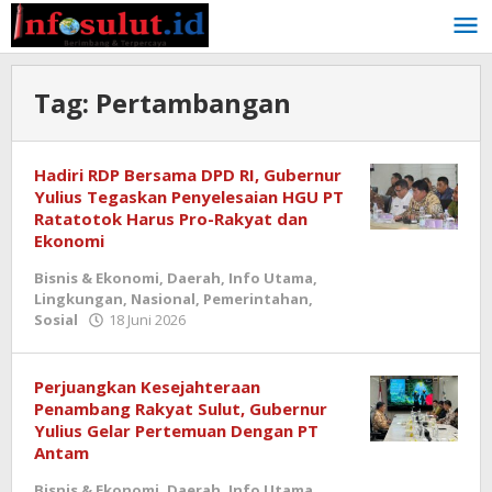
Lewati
ke
konten
Tag:
Pertambangan
Hadiri RDP Bersama DPD RI, Gubernur
Yulius Tegaskan Penyelesaian HGU PT
Ratatotok Harus Pro-Rakyat dan
Ekonomi
Bisnis & Ekonomi
,
Daerah
,
Info Utama
,
Lingkungan
,
Nasional
,
Pemerintahan
,
oleh
Sosial
18 Juni 2026
admin
Perjuangkan Kesejahteraan
Penambang Rakyat Sulut, Gubernur
Yulius Gelar Pertemuan Dengan PT
Antam
Bisnis & Ekonomi
,
Daerah
,
Info Utama
,