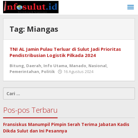
Lewati
ke
konten
Tag:
Miangas
TNI AL Jamin Pulau Terluar di Sulut Jadi Prioritas
Pendistribusian Logistik Pilkada 2024
Bitung
,
Daerah
,
Info Utama
,
Manado
,
Nasional
,
oleh
Pemerintahan
,
Politik
16 Agustus 2024
admin
Cari
untuk:
Pos-pos Terbaru
Fransiskus Manumpil Pimpin Serah Terima Jabatan Kadis
Dikda Sulut dan Ini Pesannya