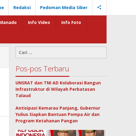
me
Redaksi
Pedoman Media Siber
Manado
Info Video
Info Foto
Cari
untuk:
Pos-pos Terbaru
UNSRAT dan TNI AD Kolaborasi Bangun
Infrastruktur di Wilayah Perbatasan
Talaud
Antisipasi Kemarau Panjang, Gubernur
Yulius Siapkan Bantuan Pompa Air dan
Program Ketahanan Pangan