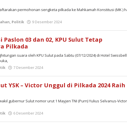
daftarakan permohonan sengketa pilkada ke Mahkamah Konstitusi (MK ) h
oleh
tahan
,
Politik
9 Desember 2024
admin
 Paslon 03 dan 02, KPU Sulut Tetap
a Pilkada
hitungan suara oleh KPU Sulut pada Sabtu (07/12/2024) di Hotel Swissbell
buka,
oleh
itik
7 Desember 2024
admin
t YSK – Victor Unggul di Pilkada 2024 Raih
kil gubernur Sulut nomor urut 1 Mayjen TNI (Purn) Yulius Selvanus-Victor
oleh
itik
6 Desember 2024
admin