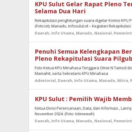
KPU Sulut Gelar Rapat Pleno T
Selama Dua Hari
Rekapitulasi penghitungan suara digelar Komisi KPU P
(Foto:ist). Manado, Infosulut.id – Kegiatan Rekapitula
Daerah
,
Info Utama
,
Manado
,
Nasional
,
Pemerin
Penuhi Semua Kelengkapan Berk
Pleno Rekapitulasi Suara Pilgub
Foto Ketua KPU Minahasa Tenggara Otnie N Tamod did
Mamahit, serta Sekretaris KPU Minahasa
Advetorial
,
Daerah
,
Info Utama
,
Manado
,
Mitra
,
KPU Sulut : Pemilih Wajib Memb
Ketua Divisi Perencanaan, Data, dan Informasi , Lann
November 2024. (Foto: Istimewah)
Daerah
,
Info Utama
,
Manado
,
Nasional
,
Pemerin