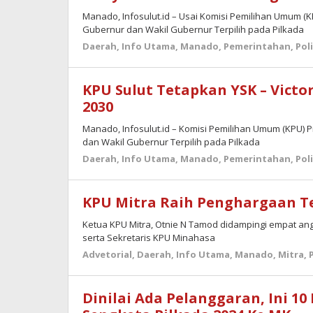
Manado, Infosulut.id – Usai Komisi Pemilihan Umum (
Gubernur dan Wakil Gubernur Terpilih pada Pilkada
Daerah
,
Info Utama
,
Manado
,
Pemerintahan
,
Pol
KPU Sulut Tetapkan YSK – Victo
2030
Manado, Infosulut.id – Komisi Pemilihan Umum (KPU) 
dan Wakil Gubernur Terpilih pada Pilkada
Daerah
,
Info Utama
,
Manado
,
Pemerintahan
,
Pol
KPU Mitra Raih Penghargaan Te
Ketua KPU Mitra, Otnie N Tamod didampingi empat an
serta Sekretaris KPU Minahasa
Advetorial
,
Daerah
,
Info Utama
,
Manado
,
Mitra
,
Dinilai Ada Pelanggaran, Ini 1