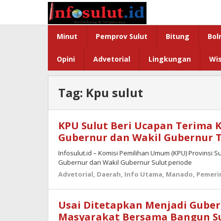
Lewati
ke
konten
Minut
Pemprov Sulut
Bitung
Bol
Opini
Advetorial
Lingkungan
Wi
Tag:
Kpu sulut
KPU Sulut Beri Ucapan Terima K
Gubernur dan Wakil Gubernur Te
Infosulut.id – Komisi Pemilihan Umum (KPU) Provinsi 
Gubernur dan Wakil Gubernur Sulut periode
Advetorial
,
Daerah
,
Info Utama
,
Manado
,
Pemeri
Usai Ditetapkan Menjadi Guber
Masyarakat Bersama Bangun S