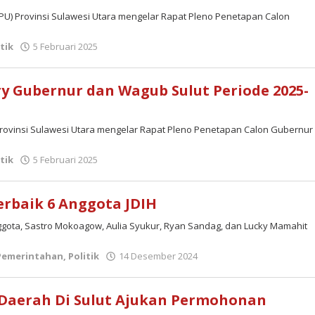
KPU) Provinsi Sulawesi Utara mengelar Rapat Pleno Penetapan Calon
oleh
itik
5 Februari 2025
admin
ry Gubernur dan Wagub Sulut Periode 2025-
Provinsi Sulawesi Utara mengelar Rapat Pleno Penetapan Calon Gubernur
oleh
itik
5 Februari 2025
admin
rbaik 6 Anggota JDIH
ggota, Sastro Mokoagow, Aulia Syukur, Ryan Sandag, dan Lucky Mamahit
oleh
Pemerintahan
,
Politik
14 Desember 2024
admin
0 Daerah Di Sulut Ajukan Permohonan