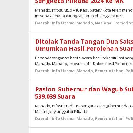
Sengketa Pilkada 2024 Ke MK
Manado, Infosulut.id –10 Kabupaten/ Kota telah men
ini sebagaimana diiungkapkan oleh anggota KPU
Daerah
,
Info Utama
,
Manado
,
Nasional
,
Pemerin
Ditolak Tanda Tangan Dua Saksi
Umumkan Hasil Perolehan Suar
Penandatanganan berita acara hasil rekapitulasi peng
Manado. Manado, Infosulut.id – Dalam hasil Pleno ter
Daerah
,
Info Utama
,
Manado
,
Pemerintahan
,
Pol
Paslon Gubernur dan Wagub Sulu
539.039 Suara
Manado, Infosulut.id – Pasangan calon gubernur dan wa
Mailangkay unggul di Pilkada
Daerah
,
Info Utama
,
Manado
,
Pemerintahan
,
Pol