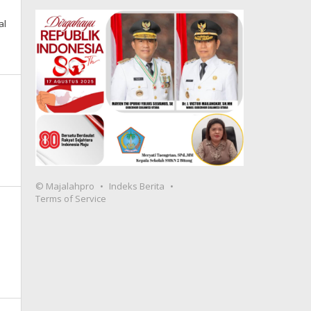
al
© Majalahpro
Indeks Berita
Terms of Service