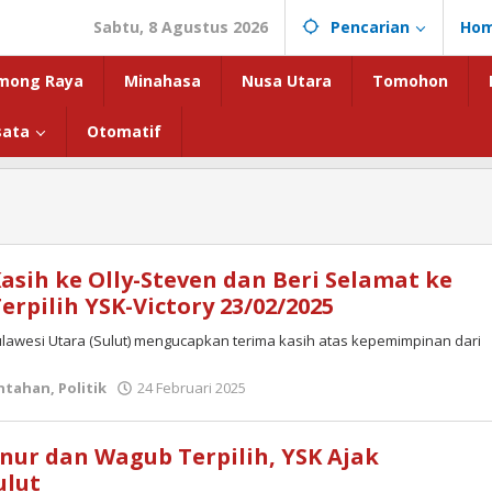
Sabtu, 8 Agustus 2026
Pencarian
Ho
mong Raya
Minahasa
Nusa Utara
Tomohon
sata
Otomatif
asih ke Olly-Steven dan Beri Selamat ke
rpilih YSK-Victory 23/02/2025
Sulawesi Utara (Sulut) mengucapkan terima kasih atas kepemimpinan dari
oleh
ntahan
,
Politik
24 Februari 2025
admin
nur dan Wagub Terpilih, YSK Ajak
ulut