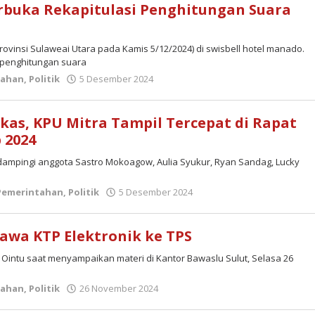
erbuka Rekapitulasi Penghitungan Suara
rovinsi Sulaweai Utara pada Kamis 5/12/2024) di swisbell hotel manado.
si penghitungan suara
oleh
tahan
,
Politik
5 Desember 2024
admin
as, KPU Mitra Tampil Tercepat di Rapat
 2024
ampingi anggota Sastro Mokoagow, Aulia Syukur, Ryan Sandag, Lucky
oleh
Pemerintahan
,
Politik
5 Desember 2024
admin
awa KTP Elektronik ke TPS
y Ointu saat menyampaikan materi di Kantor Bawaslu Sulut, Selasa 26
oleh
tahan
,
Politik
26 November 2024
admin