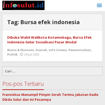
Lewati
ke
konten
Tag:
Bursa efek indonesia
Dibuka Wakil Walikota Kotamobagu, Bursa Efek
Indonesia Gelar Sosialisasi Pasar Modal
Bisnis & Ekonomi
,
Daerah
,
Info Utama
,
Pemerintahan
,
oleh
Politik
29 Juli 2025
admin
Cari
untuk:
Pos-pos Terbaru
Fransiskus Manumpil Pimpin Serah Terima Jabatan Kadis
Dikda Sulut dan Ini Pesannya