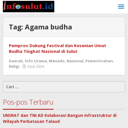
Lewati
ke
konten
Tag:
Agama budha
Pemprov Dukung Festival dan Kesenian Umat
Budha Tingkat Nasional di Sulut
Daerah
,
Info Utama
,
Manado
,
Nasional
,
Pemerintahan
,
oleh
Religi
9 Juli 2024
admin
Cari
untuk:
Pos-pos Terbaru
UNSRAT dan TNI AD Kolaborasi Bangun Infrastruktur di
Wilayah Perbatasan Talaud