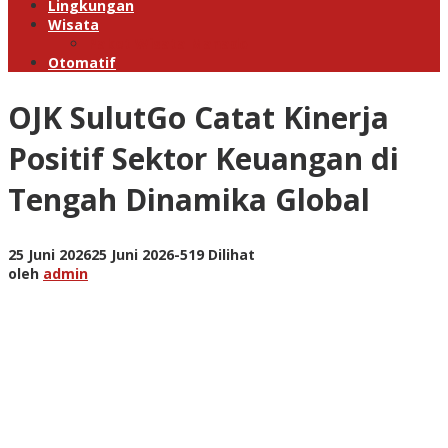
Lingkungan
Wisata
Paket Wisata Manado
Otomatif
OJK SulutGo Catat Kinerja
Positif Sektor Keuangan di
Tengah Dinamika Global
oleh
25 Juni 2026
25 Juni 2026
-
519 Dilihat
admin
oleh
admin