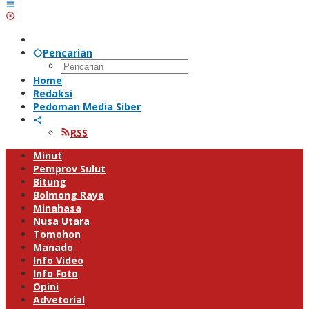
Pencarian
Home
Redaksi
Pedoman Media Siber
RSS
Minut
Pemprov Sulut
Bitung
Bolmong Raya
Minahasa
Nusa Utara
Tomohon
Manado
Info Video
Info Foto
Opini
Advetorial