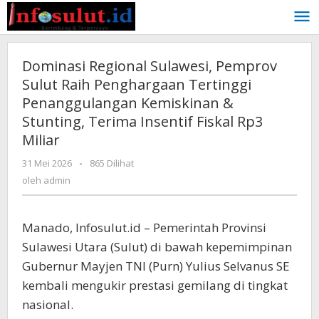
Lewati
ke
konten
Dominasi Regional Sulawesi, Pemprov
Sulut Raih Penghargaan Tertinggi
Penanggulangan Kemiskinan &
Stunting, Terima Insentif Fiskal Rp3
Miliar
oleh
31 Mei 2026
-
865 Dilihat
admin
oleh
admin
Manado, Infosulut.id – Pemerintah Provinsi
Sulawesi Utara (Sulut) di bawah kepemimpinan
Gubernur Mayjen TNI (Purn) Yulius Selvanus SE
kembali mengukir prestasi gemilang di tingkat
nasional.