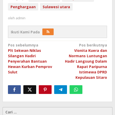
Penghargaan
Sulawesi utara
oleh
admin
Ikuti Kami Pada
Navigasi
Pos sebelumnya
Pos berikutnya
Plt Sekwan Niklas
Vionita Kuera dan
pos
Silangen Hadiri
Normans Luntungan
Penyerahan Bantuan
Hadir Langsung Dalam
Hewan Kurban Pemprov
Rapat Paripurna
Sulut
Istimewa DPRD
Kepulauan Sitaro
Cari
untuk: