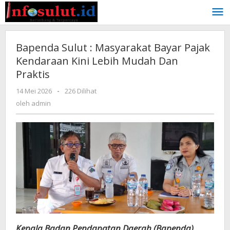
Lewati
ke
konten
Bapenda Sulut : Masyarakat Bayar Pajak
Kendaraan Kini Lebih Mudah Dan
Praktis
oleh
14 Mei 2026
-
226 Dilihat
admin
oleh
admin
Kepala Badan Pendapatan Daerah (Bapenda)