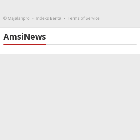
© Majalahpro
Indeks Berita
Terms of Service
AmsiNews