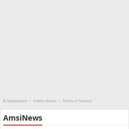
© Majalahpro
Indeks Berita
Terms of Service
AmsiNews