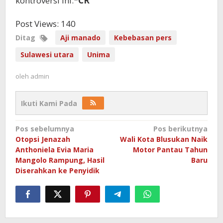
kontroversi ini.
*CR
Post Views:
140
Ditag
Aji manado
Kebebasan pers
Sulawesi utara
Unima
oleh
admin
Ikuti Kami Pada
Navigasi
Pos sebelumnya
Pos berikutnya
Otopsi Jenazah
Wali Kota Blusukan Naik
pos
Anthoniela Evia Maria
Motor Pantau Tahun
Mangolo Rampung, Hasil
Baru
Diserahkan ke Penyidik