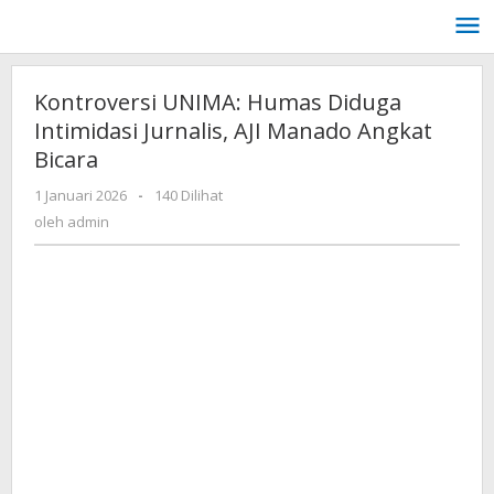
Lewati
ke
konten
Kontroversi UNIMA: Humas Diduga
Intimidasi Jurnalis, AJI Manado Angkat
Bicara
oleh
1 Januari 2026
-
140 Dilihat
admin
oleh
admin