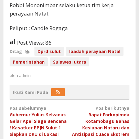
Robbi Mononimbar selaku ketua tim kerja
perayaan Natal.
Peliput : Candle Rogaga
Post Views:
86
Ditag
Dprd sulut
Ibadah perayaan Natal
Pemerintahan
Sulawesi utara
oleh
admin
Ikuti Kami Pada
Navigasi
Pos sebelumnya
Pos berikutnya
Gubernur Yulius Selvanus
Rapat Forkopimda
pos
Gelar Apel Siaga Bencana
Kotamobagu Bahas
! Kasatker BPJN Sulut 1
Kesiapan Nataru dan
Siapkan DRU di Lokasi
Antisipasi Cuaca Ekstrem