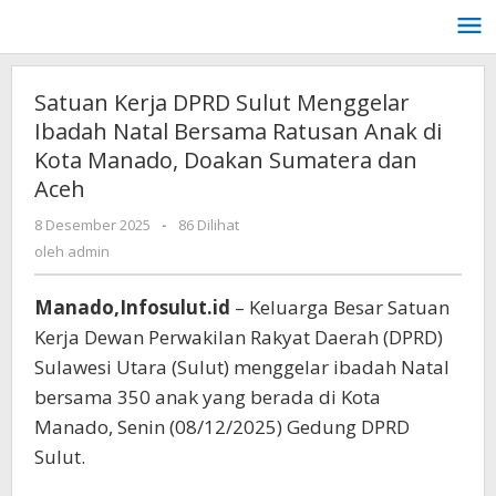
Lewati
ke
konten
Satuan Kerja DPRD Sulut Menggelar
Ibadah Natal Bersama Ratusan Anak di
Kota Manado, Doakan Sumatera dan
Aceh
oleh
8 Desember 2025
-
86 Dilihat
admin
oleh
admin
Manado,Infosulut.id
– Keluarga Besar Satuan
Kerja Dewan Perwakilan Rakyat Daerah (DPRD)
Sulawesi Utara (Sulut) menggelar ibadah Natal
bersama 350 anak yang berada di Kota
Manado, Senin (08/12/2025) Gedung DPRD
Sulut.