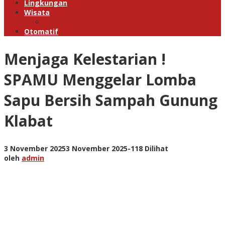
Lingkungan
Wisata
Paket Wisata Manado
Otomatif
Menjaga Kelestarian !
SPAMU Menggelar Lomba
Sapu Bersih Sampah Gunung
Klabat
oleh
3 November 2025
3 November 2025
-
118 Dilihat
admin
oleh
admin