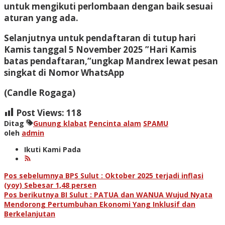
untuk mengikuti perlombaan dengan baik sesuai
aturan yang ada.
Selanjutnya untuk pendaftaran di tutup hari
Kamis tanggal 5 November 2025 ”Hari Kamis
batas pendaftaran,”ungkap Mandrex lewat pesan
singkat di Nomor WhatsApp
(Candle Rogaga)
Post Views:
118
Ditag
Gunung klabat
Pencinta alam
SPAMU
oleh
admin
Ikuti Kami Pada
Navigasi
Pos sebelumnya
BPS Sulut : Oktober 2025 terjadi inflasi
(yoy) Sebesar 1,48 persen
pos
Pos berikutnya
BI Sulut : PATUA dan WANUA Wujud Nyata
Mendorong Pertumbuhan Ekonomi Yang Inklusif dan
Berkelanjutan