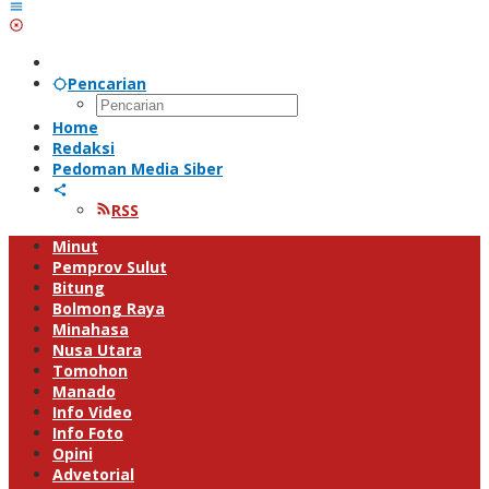
Pencarian
Home
Redaksi
Pedoman Media Siber
RSS
Minut
Pemprov Sulut
Bitung
Bolmong Raya
Minahasa
Nusa Utara
Tomohon
Manado
Info Video
Info Foto
Opini
Advetorial