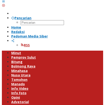
Pencarian
Home
Redaksi
Pedoman Media Siber
RSS
Minut
Pemprov Sulut
Bitung
Bolmong Raya
Minahasa
Nusa Utara
Tomohon
Manado
Info Video
Info Foto
Opini
Advetorial