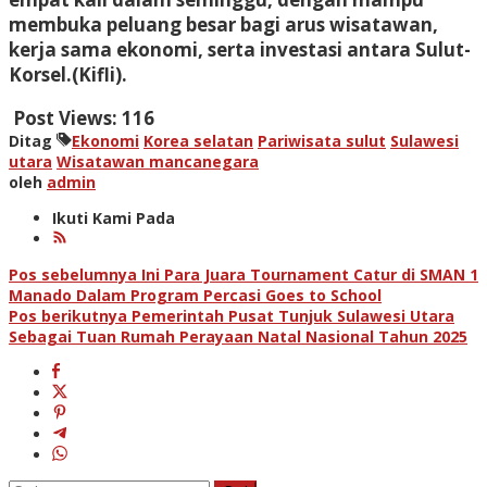
membuka peluang besar bagi arus wisatawan,
kerja sama ekonomi, serta investasi antara Sulut-
Korsel.(Kifli).
Post Views:
116
Ditag
Ekonomi
Korea selatan
Pariwisata sulut
Sulawesi
utara
Wisatawan mancanegara
oleh
admin
Ikuti Kami Pada
Navigasi
Pos sebelumnya
Ini Para Juara Tournament Catur di SMAN 1
Manado Dalam Program Percasi Goes to School
pos
Pos berikutnya
Pemerintah Pusat Tunjuk Sulawesi Utara
Sebagai Tuan Rumah Perayaan Natal Nasional Tahun 2025