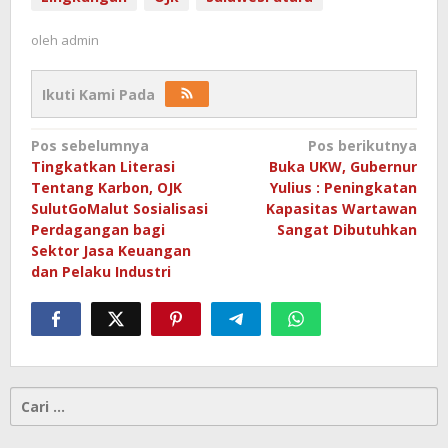
oleh
admin
Ikuti Kami Pada
Navigasi
Pos sebelumnya
Pos berikutnya
Tingkatkan Literasi
Buka UKW, Gubernur
pos
Tentang Karbon, OJK
Yulius : Peningkatan
SulutGoMalut Sosialisasi
Kapasitas Wartawan
Perdagangan bagi
Sangat Dibutuhkan
Sektor Jasa Keuangan
dan Pelaku Industri
Cari
untuk: