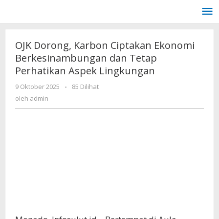
Lewati
ke
konten
OJK Dorong, Karbon Ciptakan Ekonomi
Berkesinambungan dan Tetap
Perhatikan Aspek Lingkungan
oleh
9 Oktober 2025
-
85 Dilihat
admin
oleh
admin