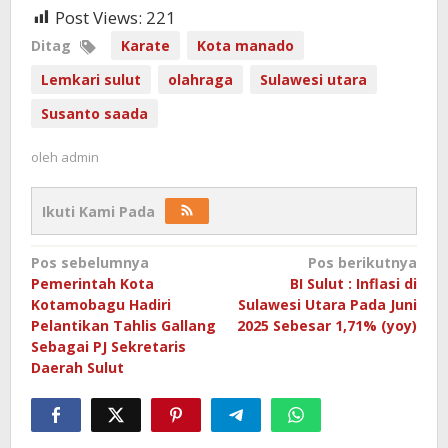
Post Views:
221
Ditag
Karate
Kota manado
Lemkari sulut
olahraga
Sulawesi utara
Susanto saada
oleh
admin
Ikuti Kami Pada
Navigasi
Pos sebelumnya
Pos berikutnya
Pemerintah Kota
BI Sulut : Inflasi di
pos
Kotamobagu Hadiri
Sulawesi Utara Pada Juni
Pelantikan Tahlis Gallang
2025 Sebesar 1,71% (yoy)
Sebagai PJ Sekretaris
Daerah Sulut