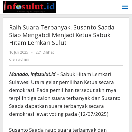
Lewati
ke
konten
Raih Suara Terbanyak, Susanto Saada
Siap Mengabdi Menjadi Ketua Sabuk
Hitam Lemkari Sulut
oleh
16 Juli 2025
-
221 Dilihat
admin
oleh
admin
Manado, Infosulut.id
– Sabuk Hitam Lemkari
Sulawesi Utara gelar pemilihan Ketua secara
demokrasi. Pada pemilihan tersebut akhirnya
terpilih tiga calon suara terbanyak dan Susanto
Saada dapatkan suara terbanyak secara
demokrasi lewat voting pada (12/07/2025).
Susanto Saada raup suara terbanyak dan