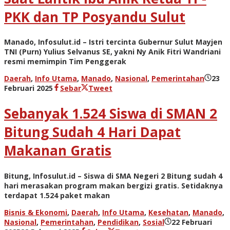
PKK dan TP Posyandu Sulut
Manado, Infosulut.id – Istri tercinta Gubernur Sulut Mayjen
TNI (Purn) Yulius Selvanus SE, yakni Ny Anik Fitri Wandriani
resmi memimpin Tim Penggerak
Daerah
,
Info Utama
,
Manado
,
Nasional
,
Pemerintahan
23
oleh
Februari 2025
Sebar
Tweet
admin
Sebanyak 1.524 Siswa di SMAN 2
Bitung Sudah 4 Hari Dapat
Makanan Gratis
Bitung, Infosulut.id – Siswa di SMA Negeri 2 Bitung sudah 4
hari merasakan program makan bergizi gratis. Setidaknya
terdapat 1.524 paket makan
Bisnis & Ekonomi
,
Daerah
,
Info Utama
,
Kesehatan
,
Manado
,
Nasional
,
Pemerintahan
,
Pendidikan
,
Sosial
22 Februari