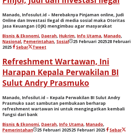
Pinjol, Judi dan Investasi Ilegal
Manado, Infosulut.id – Merebaknya Pinjaman online, Judi
Online dan Investasi Ilegal di media sosial maka Otoritas
Jasa Keuangan (OJK) mengimbau agar masyarakat
Bisnis & Ekonomi
,
Daerah
,
Hukrim
,
Info Utama
,
Manado
,
Nasional
,
Pemerintahan
,
Sosial
25 Februari 2025
28 Februari
oleh
2025
Sebar
Tweet
admin
Refreshment Wartawan, Ini
Harapan Kepala Perwakilan BI
Sulut Andry Prasmuko
Manado, Infosilut.id – Kepala Perwakilan BI Sulut Andry
Prasmuko saat sambutan pembukaan berharap
refreshment wartawan ini untuk mengingatkan kembali
fungsi dari bank
Bisnis & Ekonomi
,
Daerah
,
Info Utama
,
Manado
,
oleh
Pemerintahan
25 Februari 2025
25 Februari 2025
Sebar