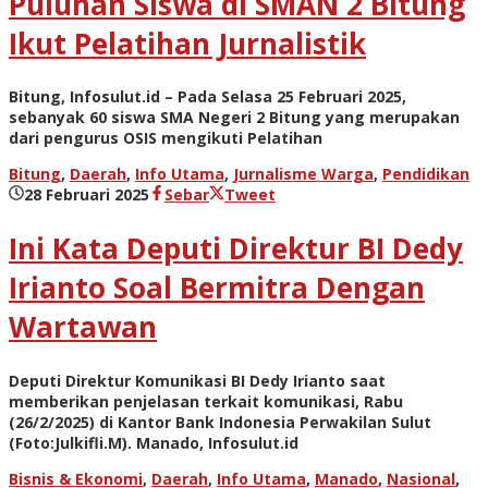
Puluhan Siswa di SMAN 2 Bitung
Ikut Pelatihan Jurnalistik
Bitung, Infosulut.id – Pada Selasa 25 Februari 2025,
sebanyak 60 siswa SMA Negeri 2 Bitung yang merupakan
dari pengurus OSIS mengikuti Pelatihan
Bitung
,
Daerah
,
Info Utama
,
Jurnalisme Warga
,
Pendidikan
oleh
28 Februari 2025
Sebar
Tweet
admin
Ini Kata Deputi Direktur BI Dedy
Irianto Soal Bermitra Dengan
Wartawan
Deputi Direktur Komunikasi BI Dedy Irianto saat
memberikan penjelasan terkait komunikasi, Rabu
(26/2/2025) di Kantor Bank Indonesia Perwakilan Sulut
(Foto:Julkifli.M). Manado, Infosulut.id
Bisnis & Ekonomi
,
Daerah
,
Info Utama
,
Manado
,
Nasional
,