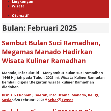
Lingkungan
Wisata
Paket Wisata Manado
Otomatif
Bulan:
Februari 2025
Sambut Bulan Suci Ramadhan,
Megamas Manado Hadirkan
Wisata Kuliner Ramadhan
Manado, Infosulut.id – Menyambut bulan suci ramadhan
1446 Hijriah pada Tahun 2025 ini, Wisata Kuliner Ramadan
kembali digelar.Kegiatan wisata kuliner Ramadhan
diadakan
Bisnis & Ekonomi
,
Daerah
,
Info Utama
,
Manado
,
Religi
,
oleh
Sosial
28 Februari 2025
Sebar
Tweet
admin