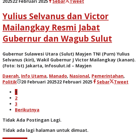
oleh
2025
22 Februari 2025
Sebar
Tweet
admin
Yulius Selvanus dan Victor
Mailangkay Resmi Jabat
Gubernur dan Wagub Sulut
Gubernur Sulawesi Utara (Sulut) Mayjen TNI (Purn) Yulius
Selvanus (kiri), Wakil Gubernur J Victor Mailangkay (kanan).
(Foto: Ist) Jakarta, Infosulut.id – Mayjen
Daerah
,
Info Utama
,
Manado
,
Nasional
,
Pemerintahan
,
oleh
Politik
20 Februari 2025
22 Februari 2025
Sebar
Tweet
admin
1
2
3
Berikutnya
Tidak Ada Postingan Lagi.
Tidak ada lagi halaman untuk dimuat.