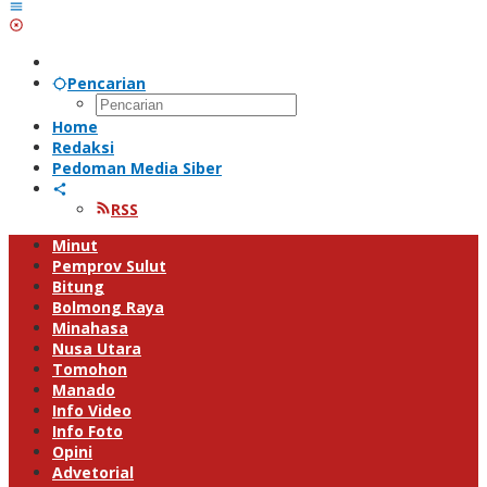
Pencarian
Home
Redaksi
Pedoman Media Siber
RSS
Minut
Pemprov Sulut
Bitung
Bolmong Raya
Minahasa
Nusa Utara
Tomohon
Manado
Info Video
Info Foto
Opini
Advetorial