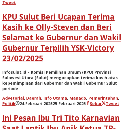
admin
Tweet
KPU Sulut Beri Ucapan Terima
Kasih ke Olly-Steven dan Beri
Selamat ke Gubernur dan Wakil
Gubernur Terpilih YSK-Victory
23/02/2025
Infosulut.id – Komisi Pemilihan Umum (KPU) Provinsi
Sulawesi Utara (Sulut) mengucapkan terima kasih atas
kepemimpinan dari Gubernur dan Wakil Gubernur Sulut
periode
Advetorial
,
Daerah
,
Info Utama
,
Manado
,
Pemerintahan
,
oleh
Politik
24 Februari 2025
25 Februari 2025
Sebar
Tweet
admin
Ini Pesan Ibu Tri Tito Karnavian
Saat Lantik Ibu Anik Ketua TP-