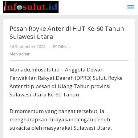
Lewati
ke
konten
Pesan Royke Anter di HUT Ke-60 Tahun
Sulawesi Utara
oleh
24 September 2024
-
89 Dilihat
admin
oleh
admin
Manado,Infosulut.id – Anggota Dewan
Perwakilan Rakyat Daerah (DPRD) Sulut, Royke
Anter titip pesan di Ulang Tahun provinsi
Sulawesi Utara Ke-60 Tahun .
Dimomentum yang hangat tersebut, ia
mengharapkan dirayakan dengan penuh
sukacita oleh masyarakat Sulawesi Utara.