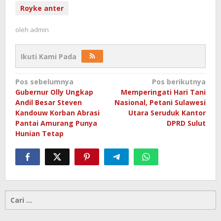
Royke anter
oleh
admin
Ikuti Kami Pada
Navigasi
Pos sebelumnya
Pos berikutnya
Gubernur Olly Ungkap
Memperingati Hari Tani
pos
Andil Besar Steven
Nasional, Petani Sulawesi
Kandouw Korban Abrasi
Utara Seruduk Kantor
Pantai Amurang Punya
DPRD Sulut
Hunian Tetap
Cari
untuk: