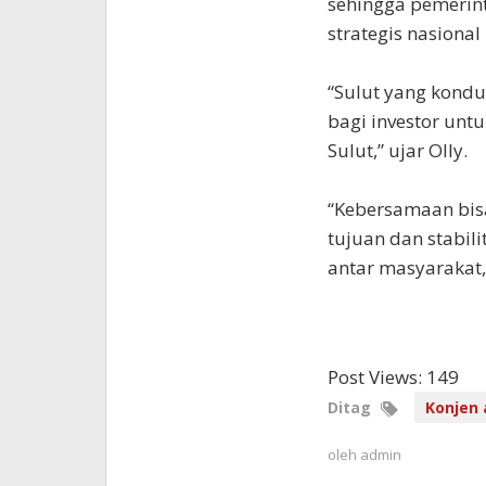
sehingga pemerin
strategis nasiona
“Sulut yang kond
bagi investor unt
Sulut,” ujar Olly.
“Kebersamaan bis
tujuan dan stabil
antar masyarakat,” 
Post Views:
149
Ditag
Konjen 
oleh
admin