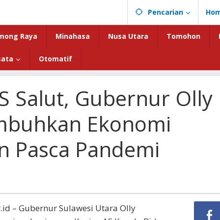
Pencarian
Ho
mong Raya
Minahasa
Nusa Utara
Tomohon
sata
Otomatif
 Salut, Gubernur Olly
mbuhkan Ekonomi
an Pasca Pandemi
.id – Gubernur Sulawesi Utara Olly