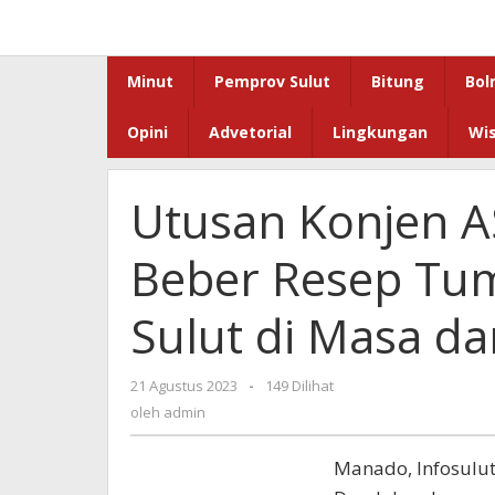
Lewati
ke
konten
Minut
Pemprov Sulut
Bitung
Bol
Opini
Advetorial
Lingkungan
Wi
Utusan Konjen AS
Beber Resep Tu
Sulut di Masa d
oleh
21 Agustus 2023
-
149 Dilihat
admin
oleh
admin
Manado, Infosulut