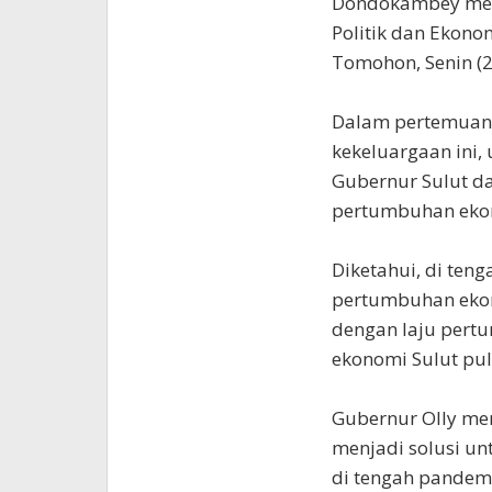
Dondokambey men
Politik dan Ekono
Tomohon, Senin (2
Dalam pertemuan 
kekeluargaan ini,
Gubernur Sulut d
pertumbuhan ekon
Diketahui, di ten
pertumbuhan eko
dengan laju pertu
ekonomi Sulut pul
Gubernur Olly me
menjadi solusi u
di tengah pandemi