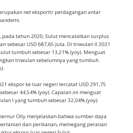
 merupakan net eksportir perdagangan antar
pandemi.
, pada tahun 2020, Sulut mencatatkan surplus
n sebesar USD 687,65 Juta. Di triwulan II 2021
 Sulut tumbuh sebesar 13,21% (yoy). Menguat
dingkan triwulan sebelumnya yang tumbuh
).
021 ekspor ke luar negeri tercatat USD 291,75
sebesar 44,54% (yoy). Capaian ini menguat
ulan I yang tumbuh sebesar 32,04% (yoy).
Gubernur Olly menjelaskan bahwa sumber daya
pertanian dan perikanan, memegang peranan
ktur ekspor luar negeri Sulut.