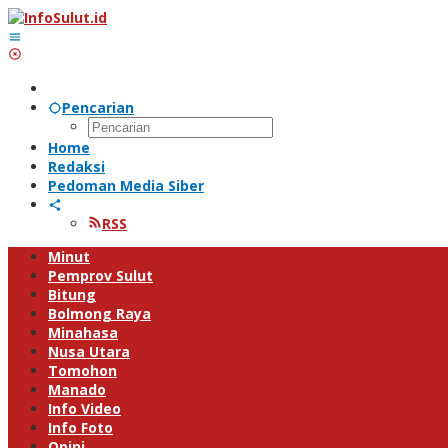
Lewati
ke
konten
Pencarian
Home
Redaksi
Pedoman Media Siber
RSS
Minut
Pemprov Sulut
Bitung
Bolmong Raya
Minahasa
Nusa Utara
Tomohon
Manado
Info Video
Info Foto
Opini