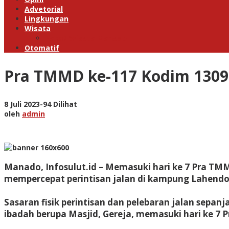
Advetorial
Lingkungan
Wisata
Paket Wisata Manado
Otomatif
Pra TMMD ke-117 Kodim 1309
oleh
8 Juli 2023
-
94 Dilihat
admin
oleh
admin
Manado, Infosulut.id – Memasuki hari ke 7 Pra T
mempercepat perintisan jalan di kampung Lahendo
Sasaran fisik perintisan dan pelebaran jalan sepan
ibadah berupa Masjid, Gereja, memasuki hari ke 7 