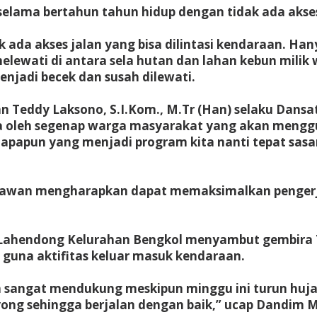
lama bertahun tahun hidup dengan tidak ada akses j
 ada akses jalan yang bisa dilintasi kendaraan. Han
melewati di antara sela hutan dan lahan kebun mili
jadi becek dan susah dilewati.
eddy Laksono, S.I.Kom., M.Tr (Han) selaku Dansat
a oleh segenap warga masyarakat yang akan mengguna
apun yang menjadi program kita nanti tepat sasa
imawan mengharapkan dapat memaksimalkan pengerj
ahendong Kelurahan Bengkol menyambut gembira TN
guna aktifitas keluar masuk kendaraan.
sangat mendukung meskipun minggu ini turun hujan
ng sehingga berjalan dengan baik,” ucap Dandim 