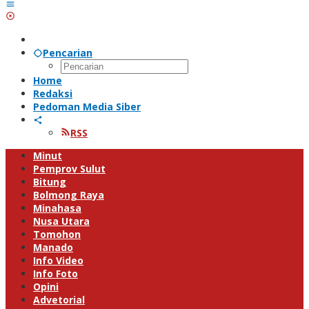
Pencarian
Home
Redaksi
Pedoman Media Siber
RSS
Minut
Pemprov Sulut
Bitung
Bolmong Raya
Minahasa
Nusa Utara
Tomohon
Manado
Info Video
Info Foto
Opini
Advetorial