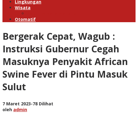
Lingkungan
Wisata
Paket Wisata Manado
Otomatif
Bergerak Cepat, Wagub :
Instruksi Gubernur Cegah
Masuknya Penyakit African
Swine Fever di Pintu Masuk
Sulut
oleh
7 Maret 2023
-
78 Dilihat
admin
oleh
admin