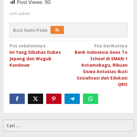
Post Views:
90
oleh
admin
Ikuti Kami Pada
Navigasi
Pos sebelumnya
Pos berikutnya
Ini Yang Dibahas Dubes
Bank Indonesia Goes To
pos
Jepang dan Wagub
School di SMAN 1
Kandouw
Kotamobagu, Ribuan
Siswa Antusias Ikuti
Sosialisasi dan Edukasi
QRIS
Cari
untuk: