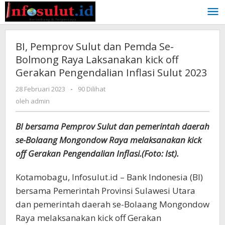
Lewati
ke
konten
BI, Pemprov Sulut dan Pemda Se-
Bolmong Raya Laksanakan kick off
Gerakan Pengendalian Inflasi Sulut 2023
oleh
28 Februari 2023
-
90 Dilihat
admin
oleh
admin
BI bersama Pemprov Sulut dan pemerintah daerah
se-Bolaang Mongondow Raya melaksanakan kick
off Gerakan Pengendalian Inflasi.(Foto: Ist).
Kotamobagu, Infosulut.id – Bank Indonesia (BI)
bersama Pemerintah Provinsi Sulawesi Utara
dan pemerintah daerah se-Bolaang Mongondow
Raya melaksanakan kick off Gerakan