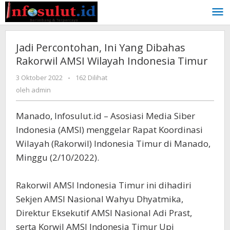
Lewati
ke
konten
Jadi Percontohan, Ini Yang Dibahas
Rakorwil AMSI Wilayah Indonesia Timur
oleh
3 Oktober 2022
-
162 Dilihat
admin
oleh
admin
Manado, Infosulut.id – Asosiasi Media Siber
Indonesia (AMSI) menggelar Rapat Koordinasi
Wilayah (Rakorwil) Indonesia Timur di Manado,
Minggu (2/10/2022).
Rakorwil AMSI Indonesia Timur ini dihadiri
Sekjen AMSI Nasional Wahyu Dhyatmika,
Direktur Eksekutif AMSI Nasional Adi Prast,
serta Korwil AMSI Indonesia Timur Upi