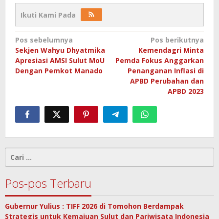
Ikuti Kami Pada
Navigasi
Pos sebelumnya
Pos berikutnya
Sekjen Wahyu Dhyatmika
Kemendagri Minta
pos
Apresiasi AMSI Sulut MoU
Pemda Fokus Anggarkan
Dengan Pemkot Manado
Penanganan Inflasi di
APBD Perubahan dan
APBD 2023
Cari
untuk:
Pos-pos Terbaru
Gubernur Yulius : TIFF 2026 di Tomohon Berdampak
Strategis untuk Kemajuan Sulut dan Pariwisata Indonesia