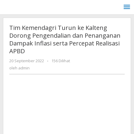
Lewati
ke
konten
Tim Kemendagri Turun ke Kalteng
Dorong Pengendalian dan Penanganan
Dampak Inflasi serta Percepat Realisasi
APBD
oleh
20 September 2022
-
156 Dilihat
admin
oleh
admin