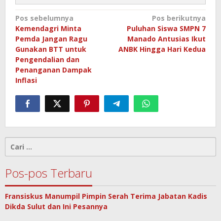
Navigasi
Pos sebelumnya
Pos berikutnya
Kemendagri Minta
Puluhan Siswa SMPN 7
pos
Pemda Jangan Ragu
Manado Antusias Ikut
Gunakan BTT untuk
ANBK Hingga Hari Kedua
Pengendalian dan
Penanganan Dampak
Inflasi
Cari
untuk:
Pos-pos Terbaru
Fransiskus Manumpil Pimpin Serah Terima Jabatan Kadis
Dikda Sulut dan Ini Pesannya