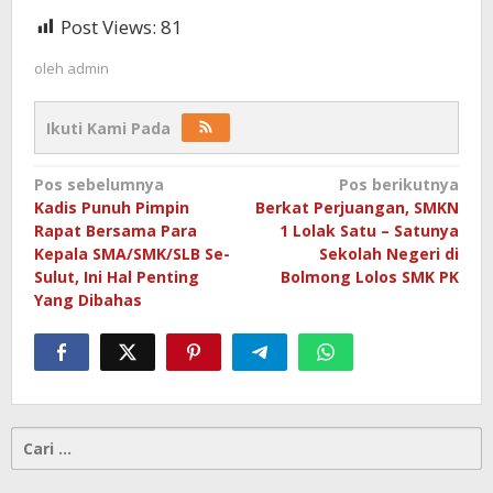
Post Views:
81
oleh
admin
Ikuti Kami Pada
Navigasi
Pos sebelumnya
Pos berikutnya
Kadis Punuh Pimpin
Berkat Perjuangan, SMKN
pos
Rapat Bersama Para
1 Lolak Satu – Satunya
Kepala SMA/SMK/SLB Se-
Sekolah Negeri di
Sulut, Ini Hal Penting
Bolmong Lolos SMK PK
Yang Dibahas
Cari
untuk: