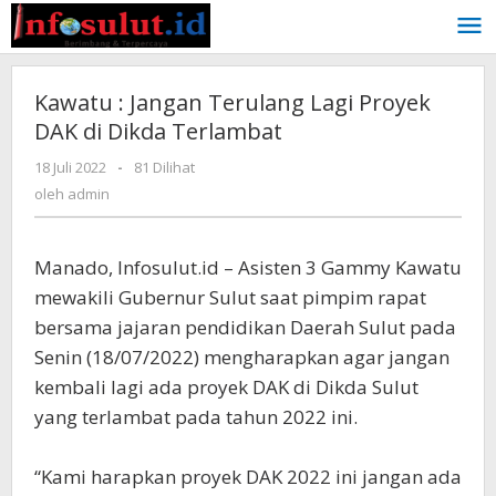
Lewati
ke
konten
Kawatu : Jangan Terulang Lagi Proyek
DAK di Dikda Terlambat
oleh
18 Juli 2022
-
81 Dilihat
admin
oleh
admin
Manado, Infosulut.id – Asisten 3 Gammy Kawatu
mewakili Gubernur Sulut saat pimpim rapat
bersama jajaran pendidikan Daerah Sulut pada
Senin (18/07/2022) mengharapkan agar jangan
kembali lagi ada proyek DAK di Dikda Sulut
yang terlambat pada tahun 2022 ini.
“Kami harapkan proyek DAK 2022 ini jangan ada