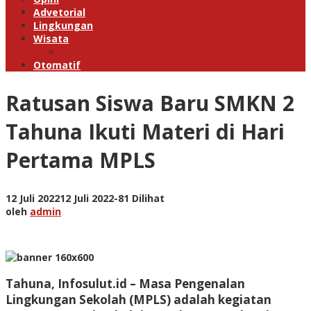
Advetorial
Lingkungan
Wisata
Paket Wisata Manado
Otomatif
Ratusan Siswa Baru SMKN 2
Tahuna Ikuti Materi di Hari
Pertama MPLS
oleh
12 Juli 2022
12 Juli 2022
-
81 Dilihat
admin
oleh
admin
Tahuna, Infosulut.id – Masa Pengenalan
Lingkungan Sekolah (MPLS) adalah kegiatan