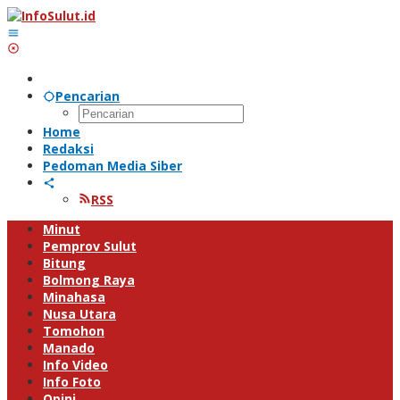
Lewati
ke
konten
Pencarian
Home
Redaksi
Pedoman Media Siber
RSS
Minut
Pemprov Sulut
Bitung
Bolmong Raya
Minahasa
Nusa Utara
Tomohon
Manado
Info Video
Info Foto
Opini