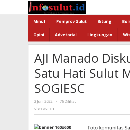
Lewati
ke
konten
Minut
Pemprov Sulut
Bitung
Bol
Opini
Advetorial
Lingkungan
Wi
AJI Manado Disk
Satu Hati Sulut 
SOGIESC
oleh
2 Juni 2022
-
76 Dilihat
admin
oleh
admin
Foto komunitas Sa