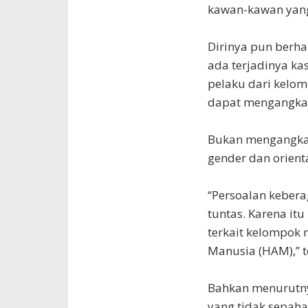
kawan-kawan yang 
Dirinya pun berha
ada terjadinya k
pelaku dari kelom
dapat mengangkat 
Bukan mengangkat
gender dan orient
“Persoalan kebera
tuntas. Karena itu
terkait kelompok m
Manusia (HAM),” t
Bahkan menurutny
yang tidak sepaha