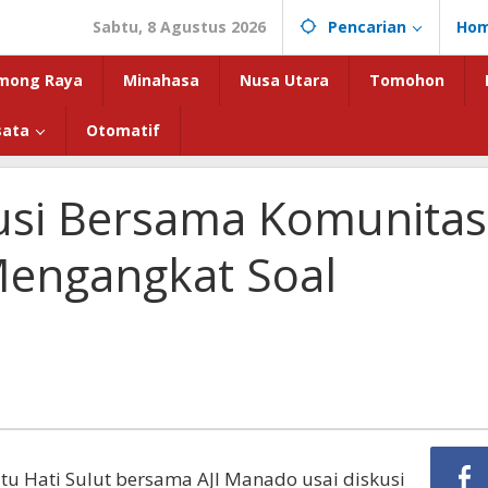
Sabtu, 8 Agustus 2026
Pencarian
Ho
mong Raya
Minahasa
Nusa Utara
Tomohon
sata
Otomatif
usi Bersama Komunitas
Mengangkat Soal
tu Hati Sulut bersama AJI Manado usai diskusi