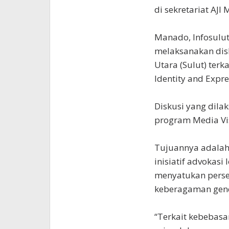
di sekretariat AJI
Manado, Infosulut.
melaksanakan dis
Utara (Sulut) terk
Identity and Expre
Diskusi yang dila
program Media Visi
Tujuannya adala
inisiatif advokasi
menyatukan perse
keberagaman gend
“Terkait kebebasan