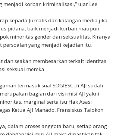
menjadi korban kriminalisasi,” ujar Lee.
rap kepada Jurnalis dan kalangan media jika
asus pidana, baik menjadi korban maupun
pok minoritas gender dan seksualitas. Kiranya
persoalan yang menjadi kejadian itu.
 dan seakan membesarkan terkait identitas
asi seksual mereka.
gaman termasuk soal SOGIESC di AJI sudah
 merupakan bagian dari visi misi AJI yakni
inoritas, marginal serta isu Hak Asasi
egas Ketua AJI Manado, Fransiskus Talokon.
a, dalam proses anggota baru, setiap orang
m dengan visi misi AJI maka dipastikan tak