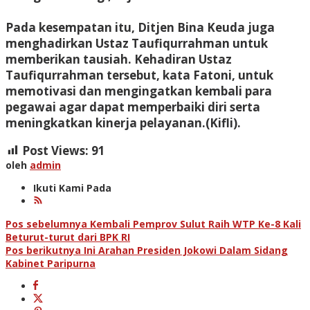
Pada kesempatan itu, Ditjen Bina Keuda juga
menghadirkan Ustaz Taufiqurrahman untuk
memberikan tausiah. Kehadiran Ustaz
Taufiqurrahman tersebut, kata Fatoni, untuk
memotivasi dan mengingatkan kembali para
pegawai agar dapat memperbaiki diri serta
meningkatkan kinerja pelayanan.(Kifli).
Post Views:
91
oleh
admin
Ikuti Kami Pada
Navigasi
Pos sebelumnya
Kembali Pemprov Sulut Raih WTP Ke-8 Kali
Beturut-turut dari BPK RI
pos
Pos berikutnya
Ini Arahan Presiden Jokowi Dalam Sidang
Kabinet Paripurna