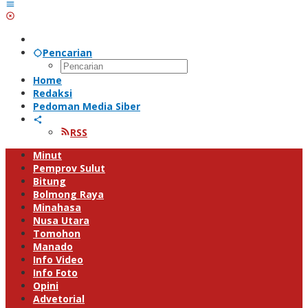
Pencarian
Home
Redaksi
Pedoman Media Siber
RSS
Minut
Pemprov Sulut
Bitung
Bolmong Raya
Minahasa
Nusa Utara
Tomohon
Manado
Info Video
Info Foto
Opini
Advetorial