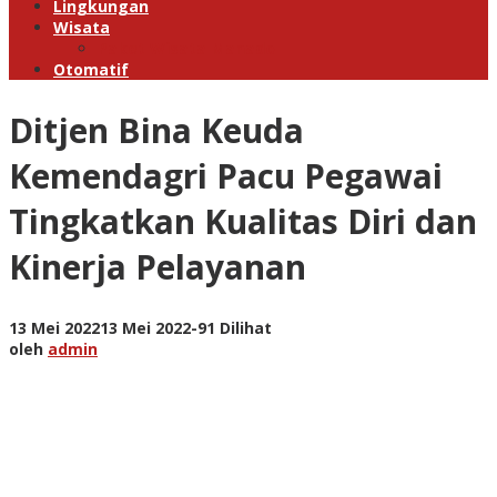
Lingkungan
Wisata
Paket Wisata Manado
Otomatif
Ditjen Bina Keuda
Kemendagri Pacu Pegawai
Tingkatkan Kualitas Diri dan
Kinerja Pelayanan
oleh
13 Mei 2022
13 Mei 2022
-
91 Dilihat
admin
oleh
admin