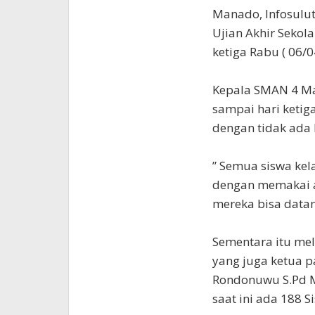
Manado, Infosulu
Ujian Akhir Sekola
ketiga Rabu ( 06/0
Kepala SMAN 4 Ma
sampai hari ketig
dengan tidak ada 
” Semua siswa kela
dengan memakai a
mereka bisa datan
Sementara itu mel
yang juga ketua 
Rondonuwu S.Pd M
saat ini ada 188 S