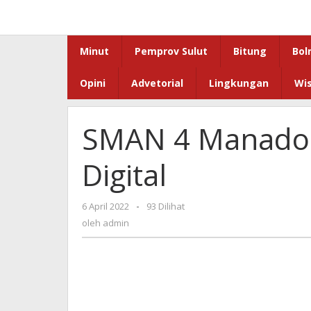
Lewati
ke
konten
Minut
Pemprov Sulut
Bitung
Bol
Opini
Advetorial
Lingkungan
Wi
SMAN 4 Manado 
Digital
oleh
6 April 2022
-
93 Dilihat
admin
oleh
admin