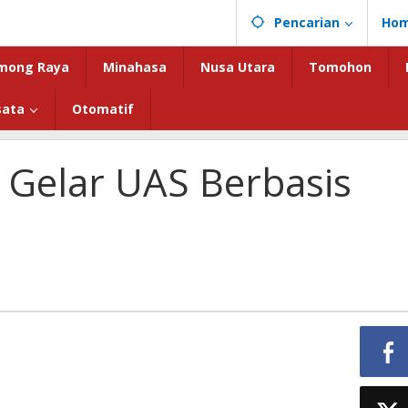
Pencarian
Ho
mong Raya
Minahasa
Nusa Utara
Tomohon
sata
Otomatif
Gelar UAS Berbasis