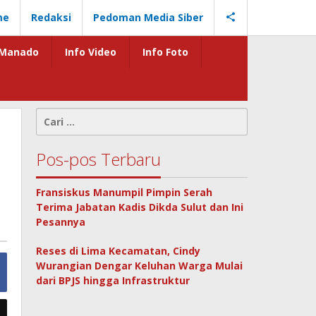
me
Redaksi
Pedoman Media Siber
Manado
Info Video
Info Foto
Cari
untuk:
Pos-pos Terbaru
Fransiskus Manumpil Pimpin Serah
Terima Jabatan Kadis Dikda Sulut dan Ini
Pesannya
Reses di Lima Kecamatan, Cindy
Wurangian Dengar Keluhan Warga Mulai
dari BPJS hingga Infrastruktur