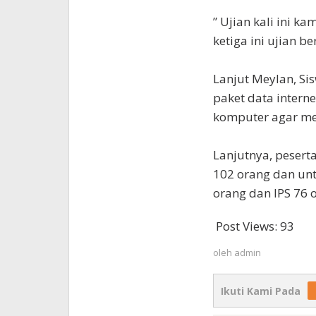
” Ujian kali ini k
ketiga ini ujian b
Lanjut Meylan, Si
paket data intern
komputer agar mer
Lanjutnya, pesert
102 orang dan unt
orang dan IPS 76 or
Post Views:
93
oleh
admin
Ikuti Kami Pada