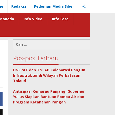
me
Redaksi
Pedoman Media Siber
Manado
Info Video
Info Foto
Cari
untuk:
Pos-pos Terbaru
UNSRAT dan TNI AD Kolaborasi Bangun
Infrastruktur di Wilayah Perbatasan
Talaud
Antisipasi Kemarau Panjang, Gubernur
Yulius Siapkan Bantuan Pompa Air dan
Program Ketahanan Pangan