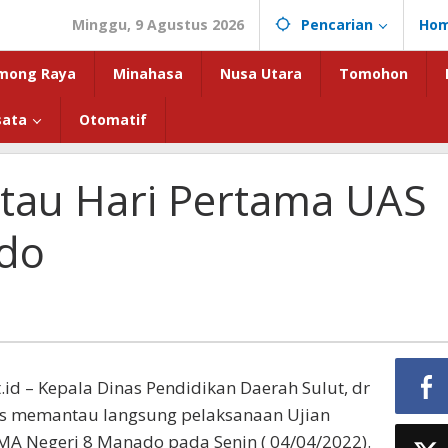
Minggu, 9 Agustus 2026
Pencarian
Ho
mong Raya
Minahasa
Nusa Utara
Tomohon
sata
Otomatif
tau Hari Pertama UAS
do
.id – Kepala Dinas Pendidikan Daerah Sulut, dr
s memantau langsung pelaksanaan Ujian
SMA Negeri 8 Manado pada Senin ( 04/04/2022).