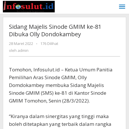
Lewati
ke
konten
Sidang Majelis Sinode GMIM ke-81
Dibuka Olly Dondokambey
oleh
28 Maret 2022
-
176 Dilihat
admin
oleh
admin
Tomohon, Infosulut.id – Ketua Umum Panitia
Pemilihan Aras Sinode GMIM, Olly
Domdokambey membuka Sidang Majelis
Sinode GMIM (SMS) ke-81 di Kantor Sinode
GMIM Tomohon, Senin (28/3/2022).
“Kiranya dalam sinergitas yang tinggi maka
boleh ditetapkan yang terbaik dalam rangka