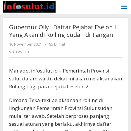
Lewati
ke
konten
Gubernur Olly : Daftar Pejabat Eselon II
Yang Akan di Rolling Sudah di Tangan
oleh
16 November 2021
-
85 Dilihat
admin
oleh
admin
Manado, infosulut.id – Pemerintah Provinsi
sulut dalam waktu dekat ini akan melaksanakan
Rolling bagi para pejabat eselon 2.
Dimana Teka-teki pelaksanaan rolling di
lingkungan Pemerintah Provinsi Sulut sudah
mulai terjawab. Setelah berproses panjang
sesuai aturan yang berlaku, akhirnya daftar