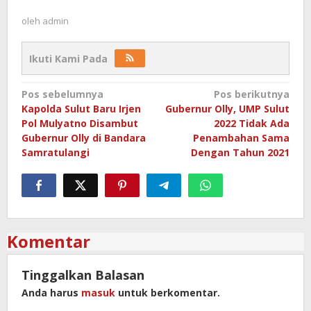
oleh
admin
Ikuti Kami Pada
Navigasi
Pos sebelumnya
Pos berikutnya
Kapolda Sulut Baru Irjen
Gubernur Olly, UMP Sulut
pos
Pol Mulyatno Disambut
2022 Tidak Ada
Gubernur Olly di Bandara
Penambahan Sama
Samratulangi
Dengan Tahun 2021
Komentar
Tinggalkan Balasan
Anda harus
masuk
untuk berkomentar.