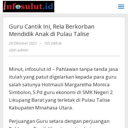
Lewati
ke
konten
Guru Cantik Ini, Rela Berkorban
Mendidik Anak di Pulau Talise
oleh
29 Oktober 2021
-
135 Dilihat
admin
oleh
admin
Minut, infosulut.id – Pahlawan tanpa tanda jasa
itulah yang patut digelarkan kepada para guru
salah satunya Hotmauli Margaretha Monica
Simbolon, S.Pd guru ekonomi di SMK Negeri 2
Likupang Barat yang terletak di Pulau Talise
Kabupaten Minahasa Utara.
Perjuangan Guru setara dengan perjuangan