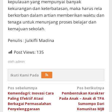
kepulauan yang mempunyai banyak
kekurangan dan keterbatasan, maka harus rela
berkorban dalam artian memberikan waktu dan
tenaga untuk menunjang proses belajar dan
kemajuan sekolah.
Penulis : Julkifli Madina
Post Views:
135
oleh
admin
Ikuti Kami Pada
Navigasi
Pos sebelumnya
Pos berikutnya
Kemendagri: Inovasi Cara
Pembentukan Karakter
pos
Paling Efektif Atasi
Pada Anak – Anak di TPA
Berbagai Permasalahan
Sumompo Dari
Penyelenggaraan
Komunitas MJB