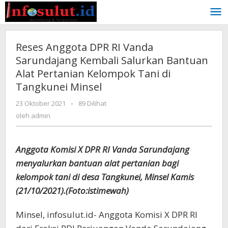
Lewati
ke
konten
Reses Anggota DPR RI Vanda
Sarundajang Kembali Salurkan Bantuan
Alat Pertanian Kelompok Tani di
Tangkunei Minsel
oleh
23 Oktober 2021
-
89 Dilihat
admin
oleh
admin
Anggota Komisi X DPR RI Vanda Sarundajang
menyalurkan bantuan alat pertanian bagi
kelompok tani di desa Tangkunei, Minsel Kamis
(21/10/2021).(Foto:istimewah)
Minsel, infosulut.id- Anggota Komisi X DPR RI