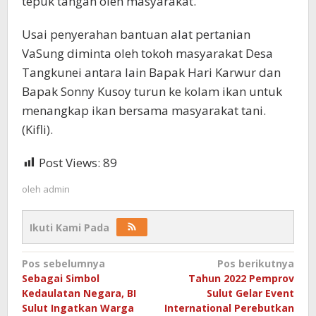
tepuk tangan oleh masyarakat.
Usai penyerahan bantuan alat pertanian
VaSung diminta oleh tokoh masyarakat Desa
Tangkunei antara lain Bapak Hari Karwur dan
Bapak Sonny Kusoy turun ke kolam ikan untuk
menangkap ikan bersama masyarakat tani.
(Kifli).
Post Views:
89
oleh
admin
Ikuti Kami Pada
Navigasi
Pos sebelumnya
Pos berikutnya
Sebagai Simbol
Tahun 2022 Pemprov
pos
Kedaulatan Negara, BI
Sulut Gelar Event
Sulut Ingatkan Warga
International Perebutkan