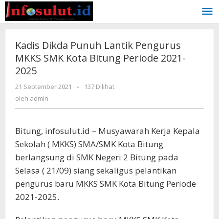
Lewati
ke
konten
Kadis Dikda Punuh Lantik Pengurus
MKKS SMK Kota Bitung Periode 2021-
2025
oleh
21 September 2021
-
137 Dilihat
admin
oleh
admin
Bitung, infosulut.id – Musyawarah Kerja Kepala
Sekolah ( MKKS) SMA/SMK Kota Bitung
berlangsung di SMK Negeri 2 Bitung pada
Selasa ( 21/09) siang sekaligus pelantikan
pengurus baru MKKS SMK Kota Bitung Periode
2021-2025.