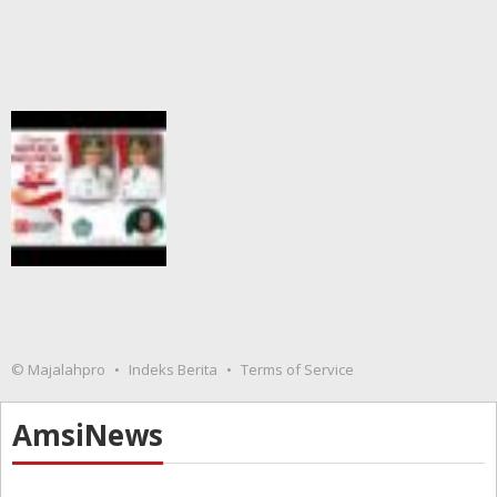
© Majalahpro
Indeks Berita
Terms of Service
AmsiNews