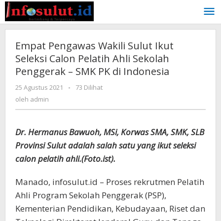
Lewati
ke
konten
Empat Pengawas Wakili Sulut Ikut
Seleksi Calon Pelatih Ahli Sekolah
Penggerak – SMK PK di Indonesia
oleh
25 Agustus 2021
-
73 Dilihat
admin
oleh
admin
Dr. Hermanus Bawuoh, MSi, Korwas SMA, SMK, SLB
Provinsi Sulut adalah salah satu yang ikut seleksi
calon pelatih ahli.(Foto.ist).
Manado, infosulut.id – Proses rekrutmen Pelatih
Ahli Program Sekolah Penggerak (PSP),
Kementerian Pendidikan, Kebudayaan, Riset dan