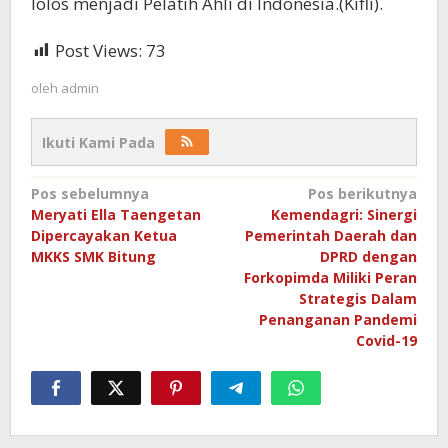
lolos menjadi Pelatih Ahli di Indonesia.(Kifli).
Post Views:
73
oleh
admin
Ikuti Kami Pada
Navigasi
Pos sebelumnya
Pos berikutnya
Meryati Ella Taengetan
Kemendagri: Sinergi
pos
Dipercayakan Ketua
Pemerintah Daerah dan
MKKS SMK Bitung
DPRD dengan
Forkopimda Miliki Peran
Strategis Dalam
Penanganan Pandemi
Covid-19