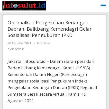
Lewati
ke
konten
Optimalkan Pengelolaan Keuangan
Daerah, Balitbang Kemendagri Gelar
Sosialisasi Pengukuran IPKD
oleh
20 Agustus 2021
-
83 Dilihat
admin
oleh
admin
Jakarta, Infosulut.id – Dalam siaran pers dari
Badan Litbang Kemendagri, Kamis, (19/08)
Kementerian Dalam Negeri (Kemendagri)
menggelar sosialisasi Pengukuran Indeks
Pengelolaan Keuangan Daerah (IPKD) Regional
Sumatera Sesi II secara virtual, Kamis, 19
Agustus 2021.