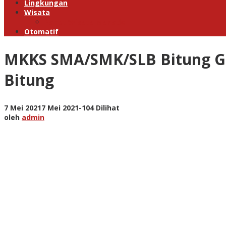
Lingkungan
Wisata
Paket Wisata Manado
Otomatif
MKKS SMA/SMK/SLB Bitung Ge
Bitung
oleh
7 Mei 2021
7 Mei 2021
-
104 Dilihat
admin
oleh
admin