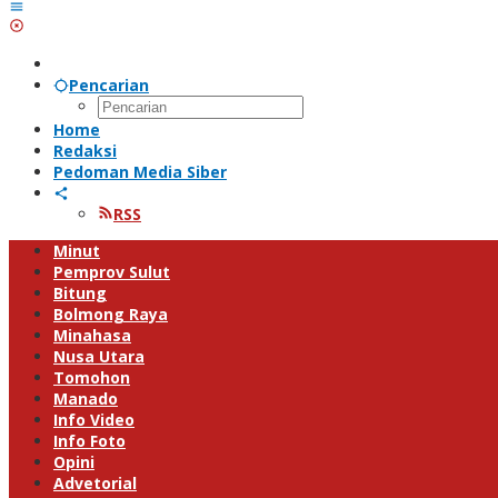
Pencarian
Home
Redaksi
Pedoman Media Siber
RSS
Minut
Pemprov Sulut
Bitung
Bolmong Raya
Minahasa
Nusa Utara
Tomohon
Manado
Info Video
Info Foto
Opini
Advetorial