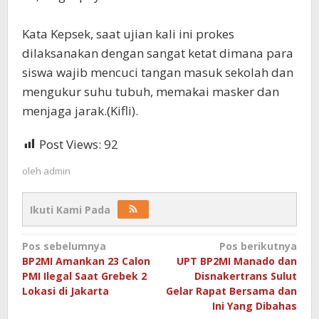
Kata Kepsek, saat ujian kali ini prokes
dilaksanakan dengan sangat ketat dimana para
siswa wajib mencuci tangan masuk sekolah dan
mengukur suhu tubuh, memakai masker dan
menjaga jarak.(Kifli).
Post Views:
92
oleh
admin
Ikuti Kami Pada
Navigasi
Pos sebelumnya
Pos berikutnya
BP2MI Amankan 23 Calon
UPT BP2MI Manado dan
pos
PMI Ilegal Saat Grebek 2
Disnakertrans Sulut
Lokasi di Jakarta
Gelar Rapat Bersama dan
Ini Yang Dibahas