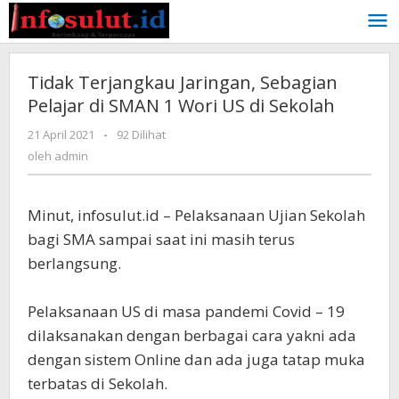
Lewati
ke
konten
Tidak Terjangkau Jaringan, Sebagian
Pelajar di SMAN 1 Wori US di Sekolah
oleh
21 April 2021
-
92 Dilihat
admin
oleh
admin
Minut, infosulut.id – Pelaksanaan Ujian Sekolah
bagi SMA sampai saat ini masih terus
berlangsung.
Pelaksanaan US di masa pandemi Covid – 19
dilaksanakan dengan berbagai cara yakni ada
dengan sistem Online dan ada juga tatap muka
terbatas di Sekolah.