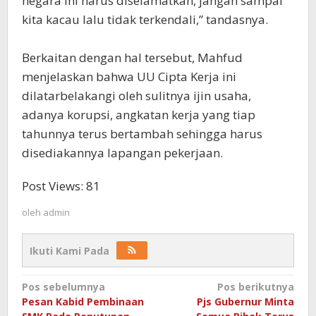
negara ini harus diselamatkan, jangan sampai
kita kacau lalu tidak terkendali,” tandasnya.
Berkaitan dengan hal tersebut, Mahfud
menjelaskan bahwa UU Cipta Kerja ini
dilatarbelakangi oleh sulitnya ijin usaha,
adanya korupsi, angkatan kerja yang tiap
tahunnya terus bertambah sehingga harus
disediakannya lapangan pekerjaan.
Post Views:
81
oleh
admin
Ikuti Kami Pada
Navigasi
Pos sebelumnya
Pos berikutnya
Pesan Kabid Pembinaan
Pjs Gubernur Minta
pos