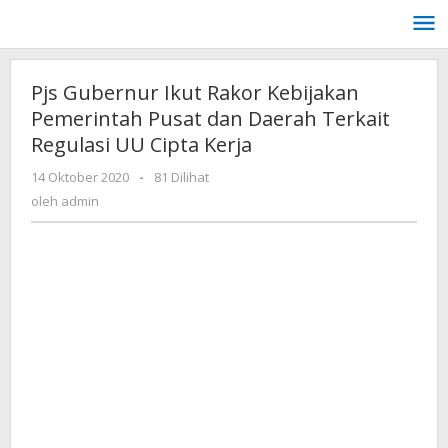
Lewati
ke
konten
Pjs Gubernur Ikut Rakor Kebijakan
Pemerintah Pusat dan Daerah Terkait
Regulasi UU Cipta Kerja
oleh
14 Oktober 2020
-
81 Dilihat
admin
oleh
admin