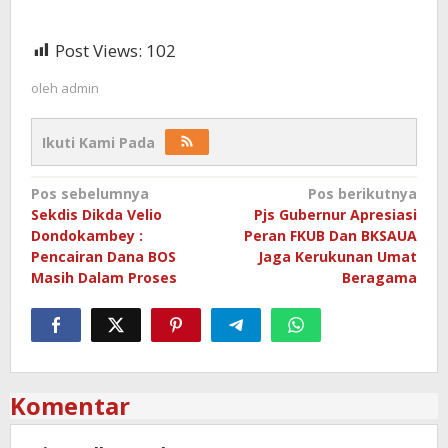
Post Views:
102
oleh
admin
Ikuti Kami Pada
Navigasi
Pos sebelumnya
Pos berikutnya
Sekdis Dikda Velio
Pjs Gubernur Apresiasi
pos
Dondokambey :
Peran FKUB Dan BKSAUA
Pencairan Dana BOS
Jaga Kerukunan Umat
Masih Dalam Proses
Beragama
Komentar