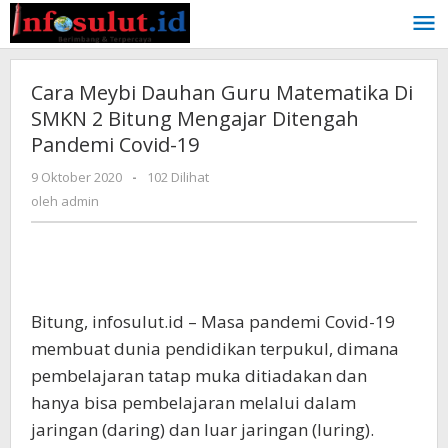
Lewati
ke
konten
Cara Meybi Dauhan Guru Matematika Di
SMKN 2 Bitung Mengajar Ditengah
Pandemi Covid-19
oleh
9 Oktober 2020
-
102 Dilihat
admin
oleh
admin
Bitung, infosulut.id – Masa pandemi Covid-19
membuat dunia pendidikan terpukul, dimana
pembelajaran tatap muka ditiadakan dan
hanya bisa pembelajaran melalui dalam
jaringan (daring) dan luar jaringan (luring).