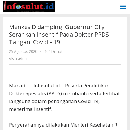
Lewati
ke
konten
Menkes Didampingi Gubernur Olly
Serahkan Insentif Pada Dokter PPDS
Tangani Covid – 19
oleh
25 Agustus 2020
-
104 Dilihat
admin
oleh
admin
Manado – Infosulut.id – Peserta Pendidikan
Dokter Spesialis (PPDS) membantu serta terlibat
langsung dalam penanganan Covid-19,
menerima insentif.
Penyerahannya dilakukan Menteri Kesehatan RI